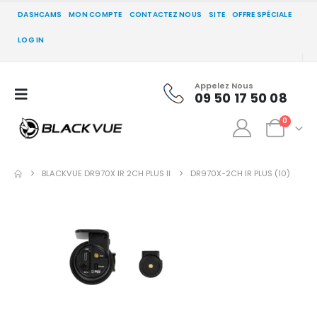
DASHCAMS
MON COMPTE
CONTACTEZ NOUS
SITE
OFFRE SPÉCIALE
LOG IN
Appelez Nous
09 50 17 50 08
0
BLACKVUE DR970X IR 2CH PLUS II
DR970X-2CH IR PLUS (10)