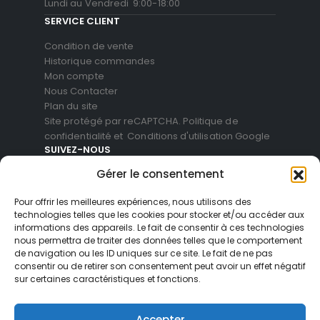
Lundi au Vendredi 9:00-18:00
SERVICE CLIENT
Condition de vente
Historique commandes
Mon compte
Nous Contacter
Plan du site
Site protégé par reCAPTCHA.
Politique de
confidentialité
et
Conditions d'utilisation
Google
SUIVEZ-NOUS
Gérer le consentement
Pour offrir les meilleures expériences, nous utilisons des
technologies telles que les cookies pour stocker et/ou accéder aux
informations des appareils. Le fait de consentir à ces technologies
nous permettra de traiter des données telles que le comportement
de navigation ou les ID uniques sur ce site. Le fait de ne pas
consentir ou de retirer son consentement peut avoir un effet négatif
sur certaines caractéristiques et fonctions.
© Blackvue Shop France. All Rights Reserved
Accepter