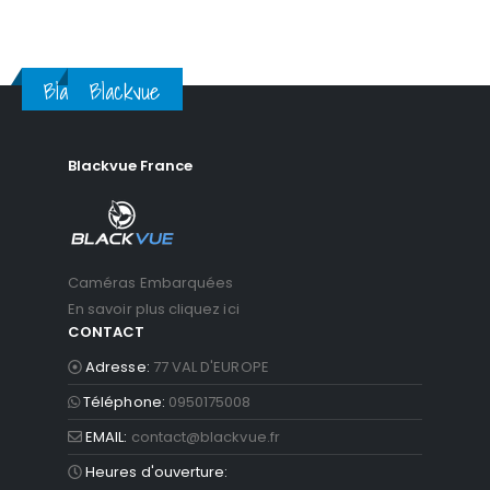
Blackvue
Blackvue
Blackvue France
Caméras Embarquées
En savoir plus cliquez ici
CONTACT
Adresse:
77 VAL D'EUROPE
Téléphone:
0950175008
EMAIL:
contact@blackvue.fr
Heures d'ouverture: