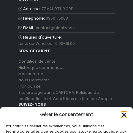
Adresse:
77 VAL D'EUROPE
Téléphone:
0950175008
EMAIL:
contact@blackvue.fr
Heures d'ouverture:
Lundi au Vendredi 9:00-18:00
SERVICE CLIENT
Condition de vente
Historique commandes
Mon compte
Nous Contacter
Plan du site
Site protégé par reCAPTCHA.
Politique de
confidentialité
et
Conditions d'utilisation
Google
SUIVEZ-NOUS
Gérer le consentement
Pour offrir les meilleures expériences, nous utilisons des
technologies telles que les cookies pour stocker et/ou accéder aux