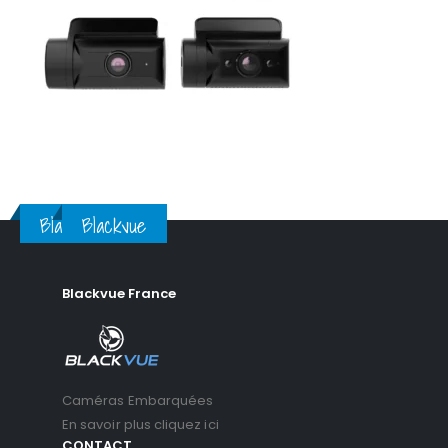
Blackvue
Blackvue
Blackvue France
Caméras Embarquées
En savoir plus cliquez ici
CONTACT