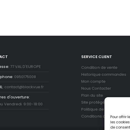
ACT
SERVICE CLIENT
esse:
77 VAL D'EUROPE
Condition de vente
Historique commandes
éphone:
0950175008
Mon compte
L:
contact@blackvue.fr
Nous Contacter
Plan du site
res d'ouverture:
Site protégé par reCAPT
au Vendredi 9:00-18:00
Politique de confidentiali
Conditions d'utilisation
Go
Pour offrir
les cookies
de consenti