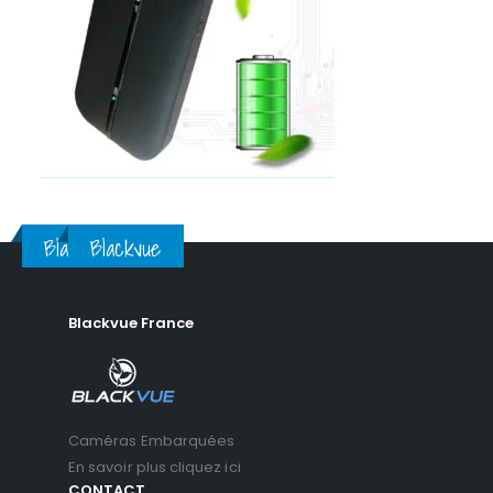
Blackvue
Blackvue
Blackvue France
Caméras Embarquées
En savoir plus cliquez ici
CONTACT