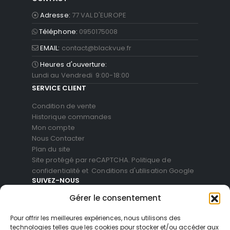
Adresse:
77 VAL D'EUROPE
Téléphone:
0950175008
EMAIL:
contact@blackvue.fr
Heures d'ouverture:
Lundi au Vendredi 9:00-18:00
SERVICE CLIENT
Condition de vente
Historique commandes
Mon compte
Nous Contacter
Plan du site
Site protégé par reCAPTCHA.
Politique de
confidentialité
et
Conditions d'utilisation
Google
SUIVEZ-NOUS
Gérer le consentement
Pour offrir les meilleures expériences, nous utilisons des
technologies telles que les cookies pour stocker et/ou accéder aux