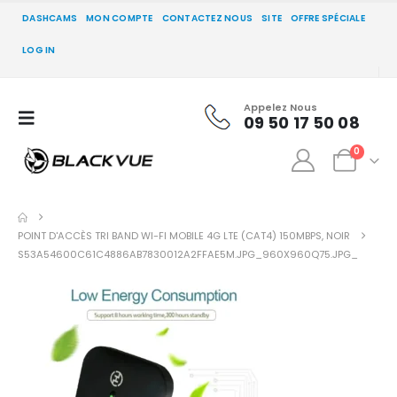
DASHCAMS
MON COMPTE
CONTACTEZ NOUS
SITE
OFFRE SPÉCIALE
LOG IN
Appelez Nous
09 50 17 50 08
0
POINT D'ACCÈS TRI BAND WI-FI MOBILE 4G LTE (CAT4) 150MBPS, NOIR
S53A54600C61C4886AB7830012A2FFAE5M.JPG_960X960Q75.JPG_