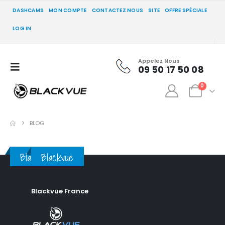
DASHCAMS
MON COMPTE
CONTACTEZ NOUS
SITE
OFFRE SPÉCIALE
LOG IN
Appelez Nous
09 50 17 50 08
0
BLOG
Blackvue
Blackvue
Blackvue France