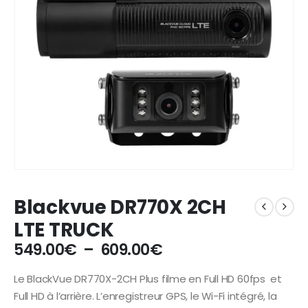
Blackvue DR770X 2CH
LTE TRUCK
Plage
549.00
€
–
609.00
€
de
prix :
Le BlackVue DR770X-2CH Plus filme en Full HD 60fps et
549.00€
Full HD à l’arrière. L’enregistreur GPS, le Wi-Fi intégré, la