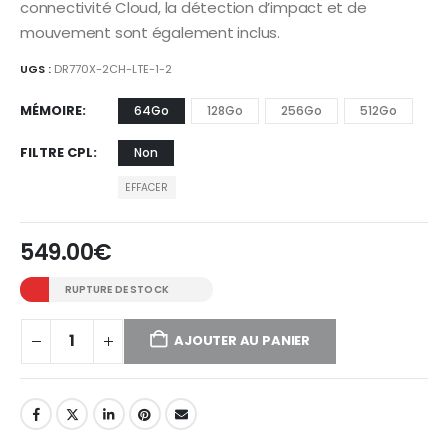
à
connectivité Cloud, la détection d’impact et de
609.00€
mouvement sont également inclus.
UGS :
DR770X-2CH-LTE-1-2
MÉMOIRE
64Go
128Go
256Go
512Go
FILTRE CPL
Non
EFFACER
549.00
€
RUPTURE DE STOCK
AJOUTER AU PANIER