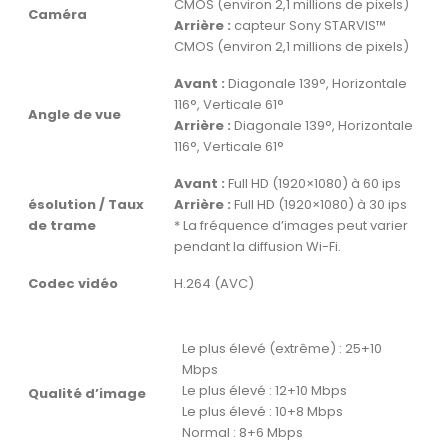
CMOS (environ 2,1 millions de pixels)
Caméra
Arrière :
capteur Sony STARVIS™
CMOS (environ 2,1 millions de pixels)
Avant :
Diagonale 139°, Horizontale
116°, Verticale 61°
Angle de vue
Arrière :
Diagonale 139°, Horizontale
116°, Verticale 61°
Avant :
Full HD (1920×1080) à 60 ips
ésolution / Taux
Arrière :
Full HD (1920×1080) à 30 ips
de trame
* La fréquence d’images peut varier
pendant la diffusion Wi-Fi.
Codec vidéo
H.264 (AVC)
Le plus élevé (extrême) : 25+10
Mbps
Le plus élevé : 12+10 Mbps
Qualité d’image
Le plus élevé : 10+8 Mbps
Normal : 8+6 Mbps