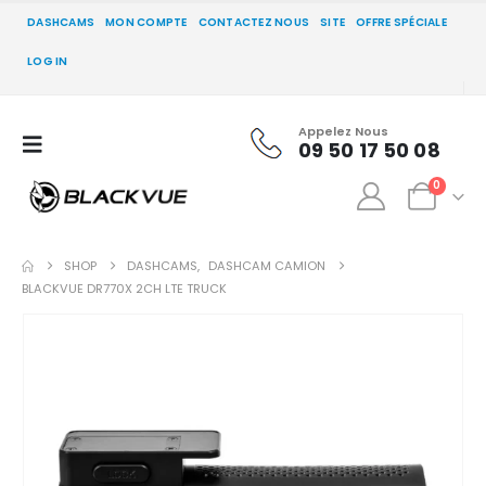
DASHCAMS
MON COMPTE
CONTACTEZ NOUS
SITE
OFFRE SPÉCIALE
LOG IN
Appelez Nous
09 50 17 50 08
0
SHOP
DASHCAMS
,
DASHCAM CAMION
BLACKVUE DR770X 2CH LTE TRUCK