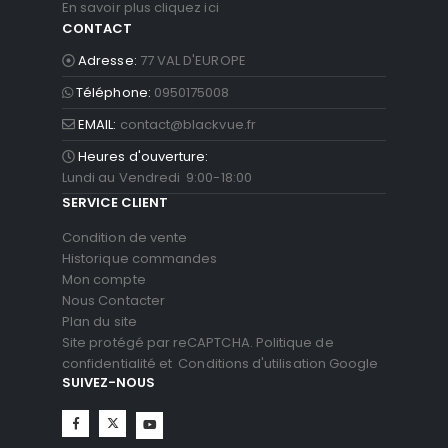
En savoir plus cliquez ici
CONTACT
Adresse:
77 VAL D'EUROPE
Téléphone:
0950175008
EMAIL:
contact@blackvue.fr
Heures d'ouverture:
Lundi au Vendredi 9:00-18:00
SERVICE CLIENT
Condition de vente
Historique commandes
Mon compte
Nous Contacter
Plan du site
Site protégé par reCAPTCHA.
Politique de
confidentialité
et
Conditions d'utilisation
Google
SUIVEZ-NOUS