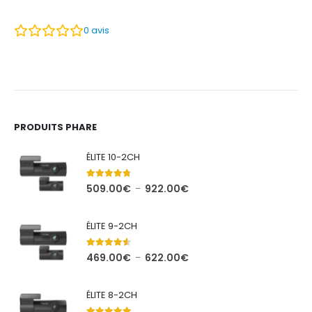
0
avis
PRODUITS PHARE
ÉLITE 10-2CH
4.71
out of 5
Plage
509.00
€
922.00
€
–
de
prix :
ÉLITE 9-2CH
509.00€
à
4.44
out of 5
Plage
469.00
€
622.00
€
–
922.00€
de
prix :
ÉLITE 8-2CH
469.00€