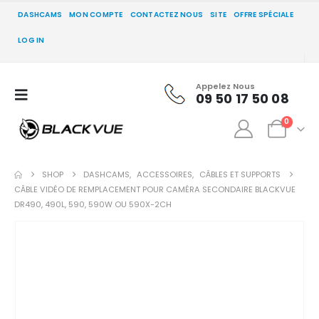
DASHCAMS
MON COMPTE
CONTACTEZ NOUS
SITE
OFFRE SPÉCIALE
LOG IN
Appelez Nous
09 50 17 50 08
0
SHOP
DASHCAMS
,
ACCESSOIRES
,
CÂBLES ET SUPPORTS
CÂBLE VIDÉO DE REMPLACEMENT POUR CAMÉRA SECONDAIRE BLACKVUE
DR490, 490L, 590, 590W OU 590X-2CH