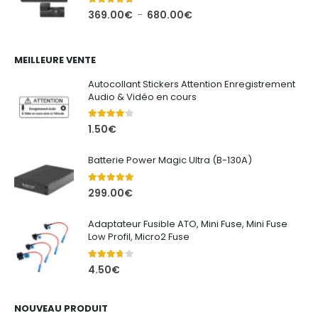
à
5.00
out of 5
Plage
369.00
€
680.00
€
–
622.00€
de
prix :
369.00€
MEILLEURE VENTE
à
Autocollant Stickers Attention Enregistrement
680.00€
Audio & Vidéo en cours
4.00
out of 5
1.50
€
Batterie Power Magic Ultra (B-130A)
5.00
out of 5
299.00
€
Adaptateur Fusible ATO, Mini Fuse, Mini Fuse
Low Profil, Micro2 Fuse
3.67
out of 5
4.50
€
NOUVEAU PRODUIT