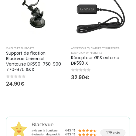
CÂBLES ET SUPPORTS
ACCESSOIRES
,
CÂBLES ET SUPPORTS
,
Support de fixation
DASHCAM WIFI SIMPLE
Récepteur GPS externe
Blackvue Universel
DR590 X
Ventouse DR590-750-900-
770-970 S&X
0
out of 5
32.90
€
0
out of 5
24.90
€
Blackvue
avis sur la boutique
4.63 / 5
175 avis
évaluation du produit
4.53 / 5