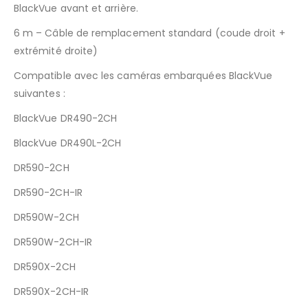
BlackVue avant et arrière.
6 m – Câble de remplacement standard (coude droit +
extrémité droite)
Compatible avec les caméras embarquées BlackVue
suivantes :
BlackVue DR490-2CH
BlackVue DR490L-2CH
DR590-2CH
DR590-2CH-IR
DR590W-2CH
DR590W-2CH-IR
DR590X-2CH
DR590X-2CH-IR