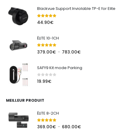
Blackvue Support Inviolable TP-E for Elite
5.00
out of 5
44.90
€
ÉLITE 10-1CH
5.00
out of 5
Plage
379.00
€
783.00
€
–
de
prix :
SAFY9 Kit mode Parking
379.00€
à
0
out of 5
19.99
€
783.00€
MEILLEUR PRODUIT
ÉLITE 8-2CH
5.00
out of 5
Plage
369.00
€
680.00
€
–
de