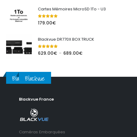
prix :
Cartes Mémoires MicroSD 1To - U3
369.00€
à
5.00
out of 5
179.00
€
680.00€
Blackvue DR770X BOX TRUCK
5.00
out of 5
Plage
629.00
€
689.00
€
–
de
prix :
629.00€
Blackvue
Blackvue
à
689.00€
Blackvue France
Caméras Embarquées