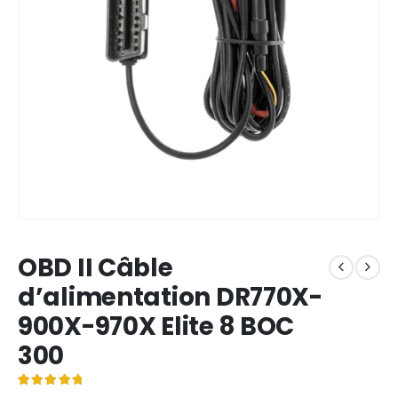
OBD II Câble
d’alimentation DR770X-
900X-970X Elite 8 BOC
300
Noté
2
5.00
sur 5 basé sur
notations client