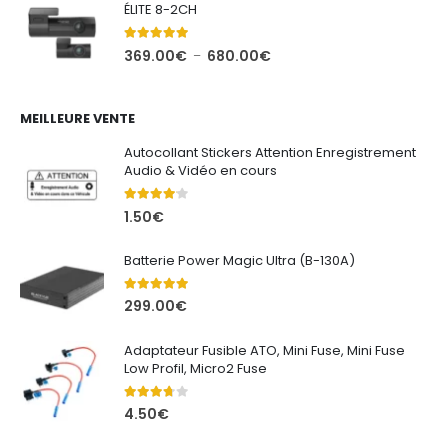
ÉLITE 8-2CH
469.00€
à
5.00
out of 5
Plage
369.00
€
680.00
€
–
622.00€
de
prix :
369.00€
MEILLEURE VENTE
à
Autocollant Stickers Attention Enregistrement
680.00€
Audio & Vidéo en cours
4.00
out of 5
1.50
€
Batterie Power Magic Ultra (B-130A)
5.00
out of 5
299.00
€
Adaptateur Fusible ATO, Mini Fuse, Mini Fuse
Low Profil, Micro2 Fuse
3.67
out of 5
4.50
€