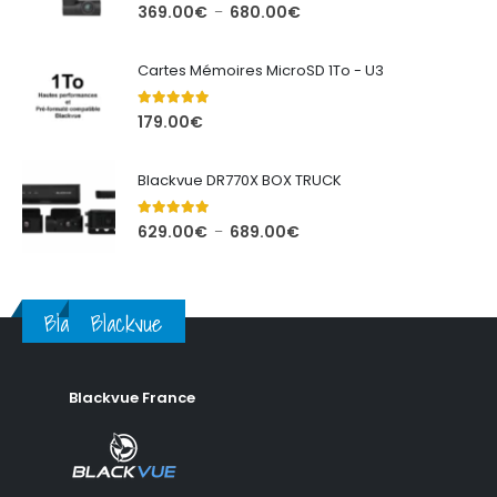
5.00
out of 5
Plage
369.00
€
680.00
€
–
de
prix :
Cartes Mémoires MicroSD 1To - U3
369.00€
à
5.00
out of 5
179.00
€
680.00€
Blackvue DR770X BOX TRUCK
5.00
out of 5
Plage
629.00
€
689.00
€
–
de
prix :
629.00€
Blackvue
Blackvue
à
689.00€
Blackvue France