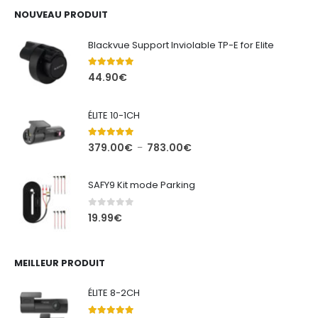
NOUVEAU PRODUIT
Blackvue Support Inviolable TP-E for Elite
5.00
out of 5
44.90
€
ÉLITE 10-1CH
5.00
out of 5
Plage
379.00
€
783.00
€
–
de
prix :
SAFY9 Kit mode Parking
379.00€
à
0
out of 5
19.99
€
783.00€
MEILLEUR PRODUIT
ÉLITE 8-2CH