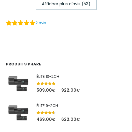
Afficher plus d‘avis (53)
2
avis
PRODUITS PHARE
ÉLITE 10-2CH
4.71
out of 5
Plage
509.00
€
922.00
€
–
de
prix :
ÉLITE 9-2CH
509.00€
à
4.44
out of 5
Plage
469.00
€
622.00
€
–
922.00€
de
prix :