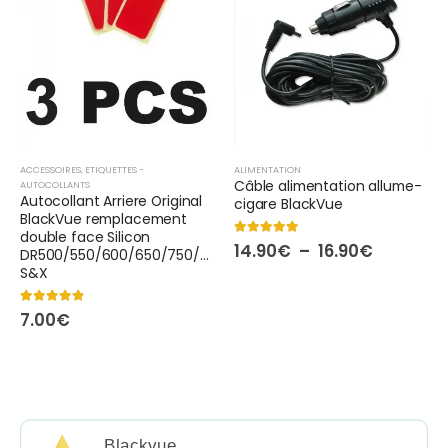
ACCESSOIRES
,
ETIQUETTES -
ALIMENTATION
Câble alimentation allume-
AUTOCOLLANTS
Autocollant Arriere Original
cigare BlackVue
BlackVue remplacement
double face Silicon
5.00
out of 5
Plage
14.90
€
–
16.90
€
DR500/550/600/650/750/900
de
S&X
prix :
14.90€
à
4.75
out of 5
7.00
€
16.90€
Blackvue