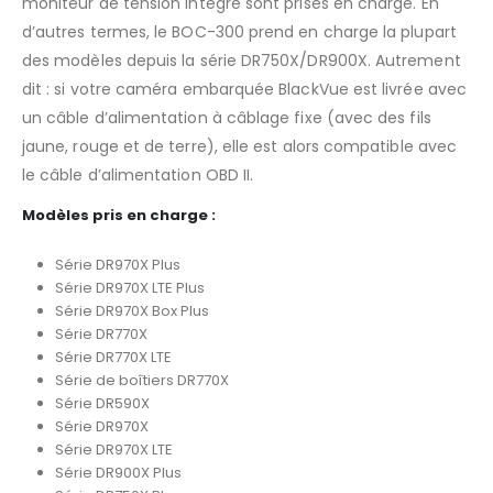
moniteur de tension intégré sont prises en charge. En
d’autres termes, le BOC-300 prend en charge la plupart
des modèles depuis la série DR750X/DR900X. Autrement
dit : si votre caméra embarquée BlackVue est livrée avec
un câble d’alimentation à câblage fixe (avec des fils
jaune, rouge et de terre), elle est alors compatible avec
le câble d’alimentation OBD II.
Modèles pris en charge :
Série DR970X Plus
Série DR970X LTE Plus
Série DR970X Box Plus
Série DR770X
Série DR770X LTE
Série de boîtiers DR770X
Série DR590X
Série DR970X
Série DR970X LTE
Série DR900X Plus