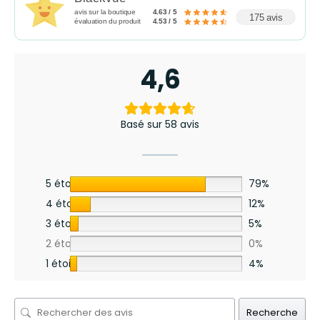
avis sur la boutique
4.63 / 5
175 avis
évaluation du produit
4.53 / 5
4,6
Basé sur 58 avis
5 étoiles
79%
4 étoiles
12%
3 étoiles
5%
2 étoiles
0%
1 étoile
4%
Recherche