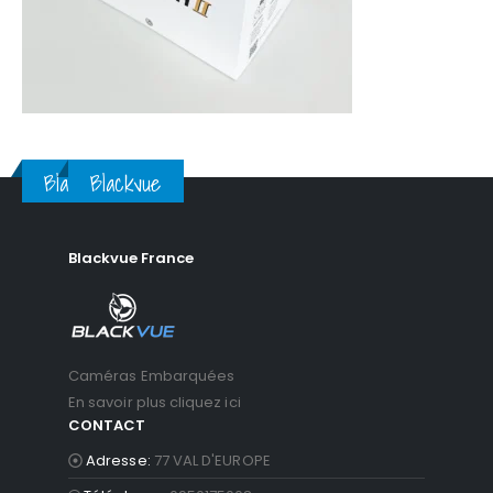
Blackvue
Blackvue
Blackvue France
Caméras Embarquées
En savoir plus cliquez ici
CONTACT
Adresse:
77 VAL D'EUROPE