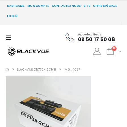
DASHCAMS
MON COMPTE
CONTACTEZ NOUS
SITE
OFFRE SPÉCIALE
LOG IN
Appelez Nous
09 50 17 50 08
0
BLACKVUE DR770X 2CH II
IMG_4087