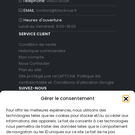
Téléphone:
0950175008
EMAIL:
contact@blackvue.fr
Heures d'ouverture:
Lundi au Vendredi 9:00-18:00
SERVICE CLIENT
Condition de vente
Historique commandes
Mon compte
Nous Contacter
Plan du site
Site protégé par reCAPTCHA.
Politique de
confidentialité
et
Conditions d'utilisation
Google
SUIVEZ-NOUS
Gérer le consentement
Pour offrir les meilleures expériences, nous utilisons des
technologies telles que les cookies pour stocker et/ou accéder aux
informations des appareils. Le fait de consentir à ces technologies
nous permettra de traiter des données telles que le comportement
de navigation ou les ID uniques sur ce site. Le fait de ne pas