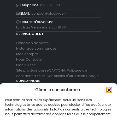
Téléphone:
0950175008
EMAIL:
contact@blackvue.fr
Heures d'ouverture:
Lundi au Vendredi 9:00-18:00
SERVICE CLIENT
Condition de vente
Historique commandes
Mon compte
Nous Contacter
Plan du site
Site protégé par reCAPTCHA.
Politique de
confidentialité
et
Conditions d'utilisation
Google
SUIVEZ-NOUS
Gérer le consentement
Pour offrir les meilleures expériences, nous utilisons des
technologies telles que les cookies pour stocker et/ou accéder aux
informations des appareils. Le fait de consentir à ces technologies
nous permettra de traiter des données telles que le comportement