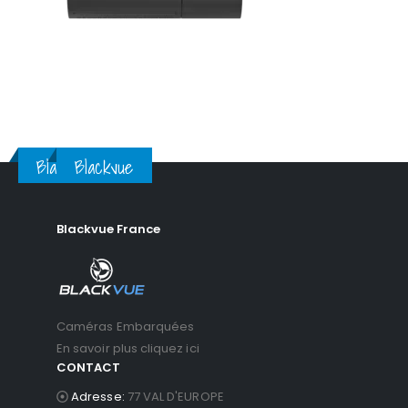
Blackvue
Blackvue
Blackvue France
Caméras Embarquées
En savoir plus cliquez ici
CONTACT
Adresse:
77 VAL D'EUROPE