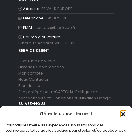
Adresse:
77 VAL D'EUROPE
Téléphone:
0950175008
EMAIL:
contact@blackvue.fr
Heures d'ouverture:
Lundi au Vendredi 9:00-18:00
SERVICE CLIENT
Condition de vente
Historique commandes
Mon compte
Nous Contacter
Plan du site
Site protégé par reCAPTCHA.
Politique de
confidentialité
et
Conditions d'utilisation
Google
SUIVEZ-NOUS
Gérer le consentement
Pour offrir les meilleures expériences, nous utilisons des
technologies telles que les cookies pour stocker et/ou accéder aux