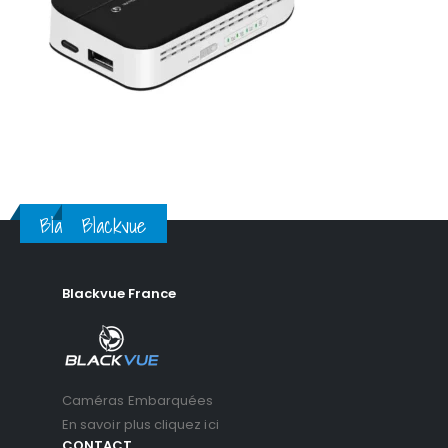
Blackvue
Blackvue
Blackvue France
Caméras Embarquées
En savoir plus cliquez ici
CONTACT