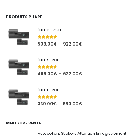
PRODUITS PHARE
ÉLITE 10-2CH
4.75
out of 5
Plage
509.00
€
922.00
€
–
de
prix :
ÉLITE 9-2CH
509.00€
à
4.55
out of 5
Plage
469.00
€
622.00
€
–
922.00€
de
prix :
ÉLITE 8-2CH
469.00€
à
5.00
out of 5
Plage
369.00
€
680.00
€
–
622.00€
de
prix :
369.00€
MEILLEURE VENTE
à
Autocollant Stickers Attention Enregistrement
680.00€