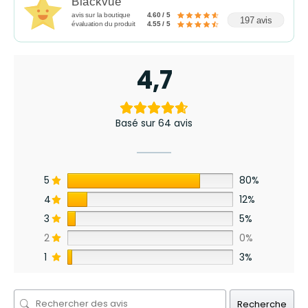
Blackvue
avis sur la boutique
4.60 / 5
197 avis
évaluation du produit
4.55 / 5
4,7
Basé sur 64 avis
5
80%
4
12%
3
5%
2
0%
1
3%
Recherche