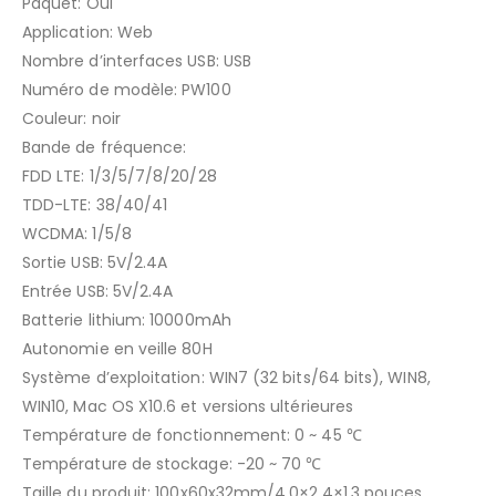
Paquet: Oui
Application: Web
Nombre d’interfaces USB: USB
Numéro de modèle: PW100
Couleur: noir
Bande de fréquence:
FDD LTE: 1/3/5/7/8/20/28
TDD-LTE: 38/40/41
WCDMA: 1/5/8
Sortie USB: 5V/2.4A
Entrée USB: 5V/2.4A
Batterie lithium: 10000mAh
Autonomie en veille 80H
Système d’exploitation: WIN7 (32 bits/64 bits), WIN8,
WIN10, Mac OS X10.6 et versions ultérieures
Température de fonctionnement: 0 ~ 45 ℃
Température de stockage: -20 ~ 70 ℃
Taille du produit: 100x60x32mm/4.0×2.4×1.3 pouces