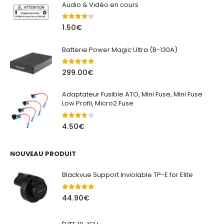
Audio & Vidéo en cours
4.00
out of 5
1.50
€
Batterie Power Magic Ultra (B-130A)
5.00
out of 5
299.00
€
Adaptateur Fusible ATO, Mini Fuse, Mini Fuse
Low Profil, Micro2 Fuse
3.67
out of 5
4.50
€
NOUVEAU PRODUIT
Blackvue Support Inviolable TP-E for Elite
5.00
out of 5
44.90
€