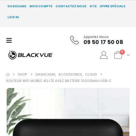
DASHCAMS
MON COMPTE
CONTACTEZ NOUS
SITE
OFFRE SPÉCIALE
LOG IN
Appelez Nous
09 50 17 50 08
0
SHOP
DASHCAMS
,
ACCESSOIRES
,
CLOUD
ROUTEUR WIFI MOBILE 4G LTE AVEC BATTERIE 10000MAH USB-C