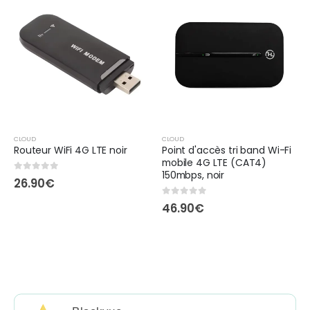
CLOUD
CLOUD
Routeur WiFi 4G LTE noir
Point d'accès tri band Wi-Fi
mobile 4G LTE (CAT4)
150mbps, noir
0
out of 5
26.90
€
0
out of 5
46.90
€