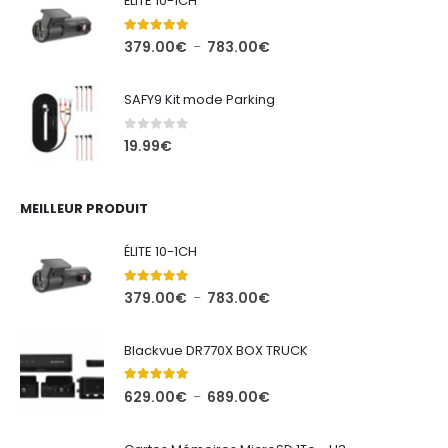
ÉLITE 10-1CH
5.00
out of 5
Plage
379.00
€
783.00
€
–
de
prix :
SAFY9 Kit mode Parking
379.00€
à
0
out of 5
19.99
€
783.00€
MEILLEUR PRODUIT
ÉLITE 10-1CH
5.00
out of 5
Plage
379.00
€
783.00
€
–
de
prix :
Blackvue DR770X BOX TRUCK
379.00€
à
5.00
out of 5
Plage
629.00
€
689.00
€
–
783.00€
de
prix :