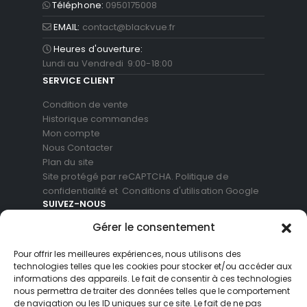
Téléphone:
0950175008
EMAIL:
contact@blackvue.fr
Heures d'ouverture:
Lundi au Vendredi 9:00-18:00
SERVICE CLIENT
Condition de vente
Historique commandes
Mon compte
Nous Contacter
Plan du site
Site protégé par reCAPTCHA.
Politique de
confidentialité
et
Conditions d'utilisation
Google
SUIVEZ-NOUS
Gérer le consentement
Pour offrir les meilleures expériences, nous utilisons des
technologies telles que les cookies pour stocker et/ou accéder aux
informations des appareils. Le fait de consentir à ces technologies
nous permettra de traiter des données telles que le comportement
de navigation ou les ID uniques sur ce site. Le fait de ne pas