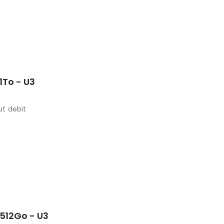
1To - U3
t debit
512Go - U3