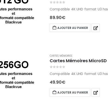
0
out of 5
Compatible 4K UHD format U3 hau
89.90
€
AJOUTER AU PANIER
CARTES MÉMOIRES
Cartes Mémoires MicroSD
0
out of 5
Compatible 4K UHD format U3 hau
49.90
€
AJOUTER AU PANIER