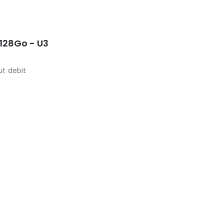
128Go - U3
t debit