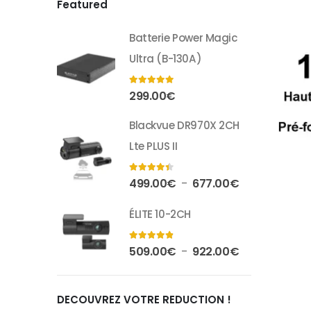
Featured
Batterie Power Magic
Ultra (B-130A)
5.00
out of 5
299.00
€
Blackvue DR970X 2CH
Lte PLUS II
4.33
out of 5
Plage
499.00
€
677.00
€
–
de
ÉLITE 10-2CH
prix :
499.00€
à
4.75
out of 5
Plage
509.00
€
922.00
€
–
677.00€
de
prix :
DECOUVREZ VOTRE REDUCTION !
509.00€