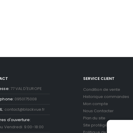
ACT
SERVICE CLIENT
esse:
77 VAL D'EUROPE
Condition de vente
Historique commandes
éphone:
0950175008
Mon compte
L:
contact@blackvue.fr
Nous Contacter
Plan du site
res d'ouverture:
Site protégé par reCAPT
au Vendredi 9:00-18:00
Politique de confidentiali