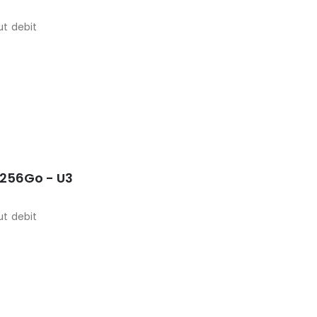
t debit
 256Go - U3
t debit