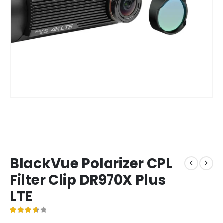
BlackVue Polarizer CPL
Filter Clip DR970X Plus
LTE
Noté
4
3.75
sur 5 basé sur
notations client