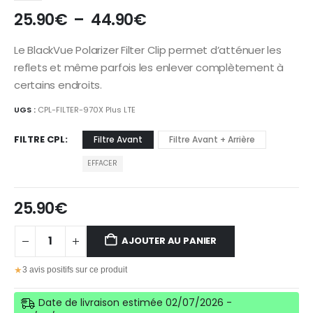
Plage
25.90
€
–
44.90
€
de
prix :
Le BlackVue Polarizer Filter Clip permet d’atténuer les
25.90€
reflets et même parfois les enlever complètement à
à
certains endroits.
44.90€
UGS :
CPL-FILTER-970X Plus LTE
FILTRE CPL
Filtre Avant
Filtre Avant + Arrière
EFFACER
25.90
€
AJOUTER AU PANIER
★
3 avis positifs sur ce produit
Date de livraison estimée 02/07/2026 -