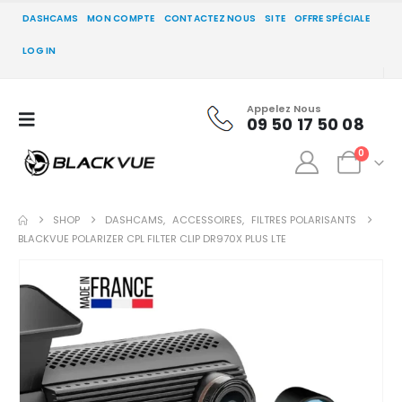
DASHCAMS
MON COMPTE
CONTACTEZ NOUS
SITE
OFFRE SPÉCIALE
LOG IN
Appelez Nous
09 50 17 50 08
0
SHOP
DASHCAMS
,
ACCESSOIRES
,
FILTRES POLARISANTS
BLACKVUE POLARIZER CPL FILTER CLIP DR970X PLUS LTE