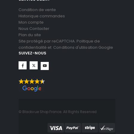
Condition de vente
Historique commandes
Mon compte
Nous Contacter
Plan du site
Site protégé par reCAPTCHA.
Politique de
confidentialité
et
Conditions d'utilisation
Google
SUIVEZ-NOUS
© Blackvue Shop France. All Rights Reserved