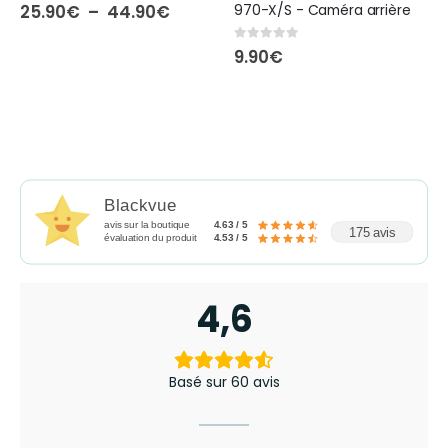
4.00
out of 5
Plage
970-X/S - Caméra arrière
25.90
€
–
44.90
€
de
prix :
0
out of 5
9.90
€
25.90€
à
44.90€
Blackvue
avis sur la boutique
4.63 / 5
175 avis
évaluation du produit
4.53 / 5
4,6
Basé sur 60 avis