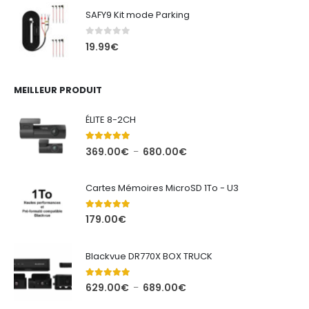
prix :
SAFY9 Kit mode Parking
379.00€
à
0
out of 5
19.99
€
783.00€
MEILLEUR PRODUIT
ÉLITE 8-2CH
5.00
out of 5
Plage
369.00
€
680.00
€
–
de
prix :
Cartes Mémoires MicroSD 1To - U3
369.00€
à
5.00
out of 5
179.00
€
680.00€
Blackvue DR770X BOX TRUCK
5.00
out of 5
Plage
629.00
€
689.00
€
–
de