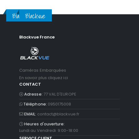
prix :
629.00€
Blackvue
Blackvue
à
689.00€
Blackvue France
Caméras Embarquées
En savoir plus cliquez ici
CONTACT
Adresse:
77 VAL D'EUROPE
Téléphone:
0950175008
EMAIL:
contact@blackvue.fr
Heures d'ouverture:
Lundi au Vendredi 9:00-18:00
SERVICE CLIENT