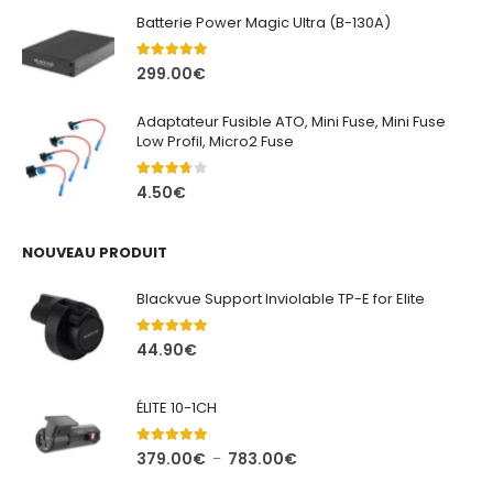
Batterie Power Magic Ultra (B-130A)
5.00
out of 5
299.00
€
Adaptateur Fusible ATO, Mini Fuse, Mini Fuse
Low Profil, Micro2 Fuse
3.67
out of 5
4.50
€
NOUVEAU PRODUIT
Blackvue Support Inviolable TP-E for Elite
5.00
out of 5
44.90
€
ÉLITE 10-1CH
5.00
out of 5
Plage
379.00
€
783.00
€
–
de