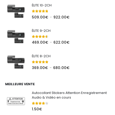
ÉLITE 10-2CH
4.71
out of 5
Plage
509.00
€
922.00
€
–
de
prix :
ÉLITE 9-2CH
509.00€
à
4.44
out of 5
Plage
469.00
€
622.00
€
–
922.00€
de
prix :
ÉLITE 8-2CH
469.00€
à
5.00
out of 5
Plage
369.00
€
680.00
€
–
622.00€
de
prix :
369.00€
MEILLEURE VENTE
à
Autocollant Stickers Attention Enregistrement
680.00€
Audio & Vidéo en cours
4.00
out of 5
1.50
€